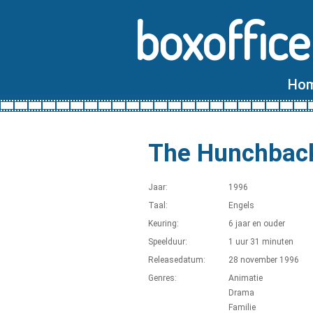
boxoffice
Ho
The Hunchback
Jaar:
1996
Taal:
Engels
Keuring:
6 jaar en ouder
Speelduur:
1 uur 31 minuten
Releasedatum:
28 november 1996
Genres:
Animatie
Drama
Familie