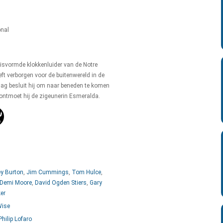
onal
misvormde klokkenluider van de Notre
t verborgen voor de buitenwereld in de
dag besluit hij om naar beneden te komen
r ontmoet hij de zigeunerin Esmeralda.
y Burton
,
Jim Cummings
,
Tom Hulce
,
Demi Moore
,
David Ogden Stiers
,
Gary
er
Wise
Philip Lofaro