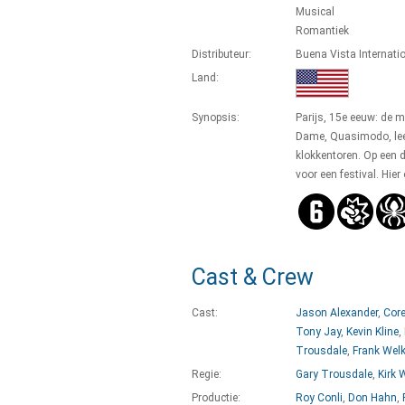
Musical
Romantiek
Distributeur:
Buena Vista Internati
Land:
Synopsis:
Parijs, 15e eeuw: de 
Dame, Quasimodo, leef
klokkentoren. Op een 
voor een festival. Hie
Cast & Crew
Cast:
Jason Alexander
,
Core
Tony Jay
,
Kevin Kline
,
Trousdale
,
Frank Welk
Regie:
Gary Trousdale
,
Kirk 
Productie:
Roy Conli
,
Don Hahn
,