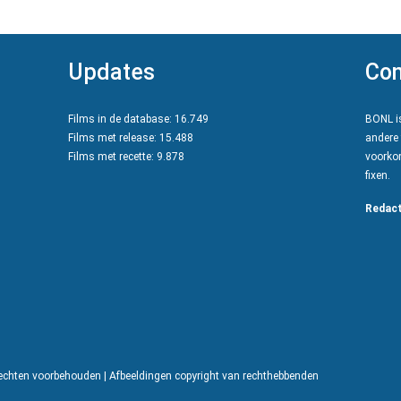
Updates
Con
Films in de database: 16.749
BONL is
Films met release: 15.488
andere 
Films met recette: 9.878
voorkom
fixen.
Redact
rechten voorbehouden | Afbeeldingen copyright van rechthebbenden