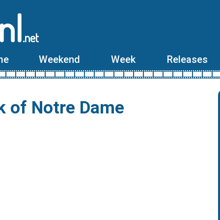
nl
.net
me
Weekend
Week
Releases
 of Notre Dame