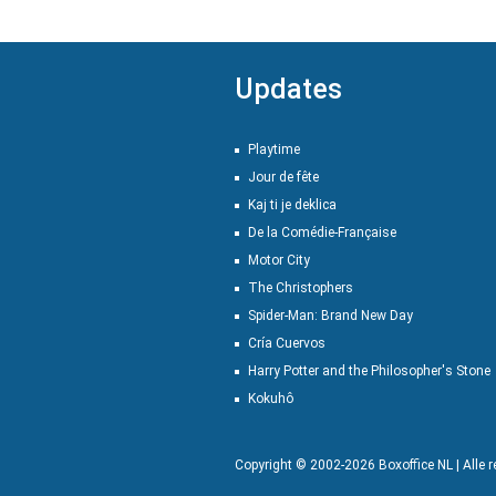
Updates
Playtime
Jour de fête
Kaj ti je deklica
De la Comédie-Française
Motor City
The Christophers
Spider-Man: Brand New Day
Cría Cuervos
Harry Potter and the Philosopher's Stone
Kokuhô
Copyright © 2002-2026 Boxoffice NL | Alle 