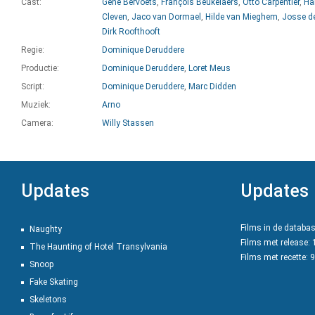
Cast:
Gene Bervoets
,
François Beukelaers
,
Otto Carpentier
,
Ha
Cleven
,
Jaco van Dormael
,
Hilde van Mieghem
,
Josse d
Dirk Roofthooft
Regie:
Dominique Deruddere
Productie:
Dominique Deruddere
,
Loret Meus
Script:
Dominique Deruddere
,
Marc Didden
Muziek:
Arno
Camera:
Willy Stassen
Updates
Updates
Films in de databa
Naughty
Films met release:
The Haunting of Hotel Transylvania
Films met recette: 
Snoop
Fake Skating
Skeletons