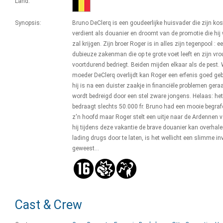
Land:
Synopsis:
Bruno DeClerq is een goudeerlijke huisvader die zijn kos
verdient als douanier en droomt van de promotie die hij 
zal krijgen. Zijn broer Roger is in alles zijn tegenpool : e
dubieuze zakenman die op te grote voet leeft en zijn vr
voortdurend bedriegt. Beiden mijden elkaar als de pest.
moeder DeClerq overlijdt kan Roger een erfenis goed geb
hij is na een duister zaakje in financiële problemen gera
wordt bedreigd door een stel zware jongens. Helaas: het
bedraagt slechts 50.000 fr. Bruno had een mooie begraf
z'n hoofd maar Roger stelt een uitje naar de Ardennen v
hij tijdens deze vakantie de brave douanier kan overhal
lading drugs door te laten, is het wellicht een slimme in
geweest...
Cast & Crew