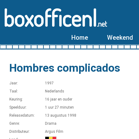
boxofficenl
.net
Home
Weekend
Hombres complicados
Jaar:
1997
Taal:
Nederlands
Keuring:
16 jaar en ouder
Speelduur:
1 uur 27 minuten
Releasedatum:
13 augustus 1998
Genre:
Drama
Distributeur:
Argus Film