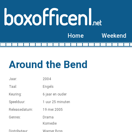
boxofficenl
.net
Home
Weekend
Around the Bend
Jaar:
2004
Taal:
Engels
Keuring:
6 jaar en ouder
Speelduur:
1 uur 25 minuten
Releasedatum:
19 mei 2005
Genres:
Drama
Komedie
Distributeur:
Warner Bros.