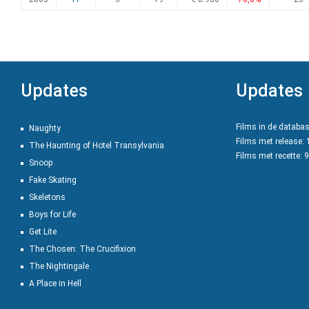
Updates
Updates
Films in de databa
Naughty
Films met release:
The Haunting of Hotel Transylvania
Films met recette: 
Snoop
Fake Skating
Skeletons
Boys for Life
Get Lite
The Chosen: The Crucifixion
The Nightingale
A Place in Hell