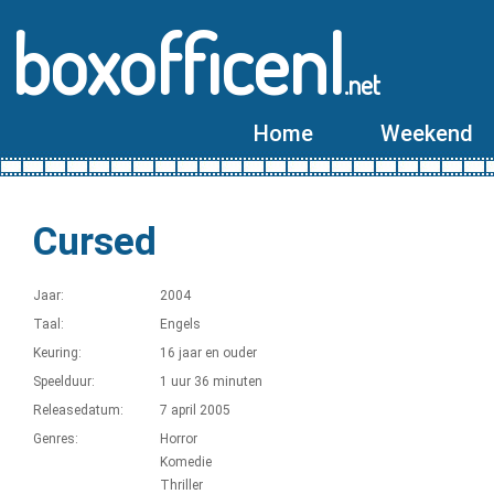
boxofficenl
.net
Home
Weekend
Cursed
Jaar:
2004
Taal:
Engels
Keuring:
16 jaar en ouder
Speelduur:
1 uur 36 minuten
Releasedatum:
7 april 2005
Genres:
Horror
Komedie
Thriller