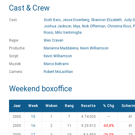
Cast & Crew
Cast:
Scott Baio
,
Jesse Eisenberg
,
Shannon Elizabeth
,
Judy G
Joshua Jackson
,
Mya
,
Nick Offerman
,
Christina Ricci
,
P
Rossi
,
Milo Ventimiglia
Regie:
Wes Craven
Productie:
Marianne Maddalena
,
Kevin Williamson
Script:
Kevin Williamson
Muziek:
Marco Beltrami
Camera:
Robert McLachlan
Weekend boxoffice
Jaar
Week
Weken
Rang
Recette
% Chg
Scherm
2005
15
1
7
€ 74.025
—
41
2005
16
2
11
€ 29.012
-60,8%
41
2005
17
3
19
€ 6.950
-76,0%
23