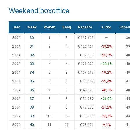
Weekend boxoffice
Jaar
Week
Weken
Rang
Recette
% Chg
Scher
2004
30
1
3
€ 197.615
—
36
2004
31
2
4
€ 120.161
-39,2%
39
2004
32
3
5
€ 92.380
-23,1%
40
2004
33
4
4
€ 128.923
+39,6%
40
2004
34
5
8
€ 104.215
-19,2%
40
2004
35
6
8
€ 77.718
-25,4%
41
2004
36
7
8
€ 40.373
-48,1%
40
2004
37
8
8
€ 51.087
+26,5%
44
2004
38
9
8
€ 40.272
-21,2%
43
2004
39
10
10
€ 30.909
-23,2%
43
2004
40
11
13
€ 28.101
-9,1%
41