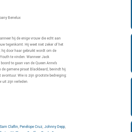
pany Benelux
anneer hij de enige vrouw die echt aan
w tegenkomt. Hij weet niet zeker of het
at hij door haar gebruikt wordt om de
Youth te vinden. Wanneer Jack
boord te gaan van de Queen Anne’s
 de gemene piraat Blackbeard, bevindt hij
 avontuur. Wie is zijn grootste bedreiging:
 uit zijn verleden.
Sam Claflin
,
Penélope Cruz
,
Johnny Depp
,