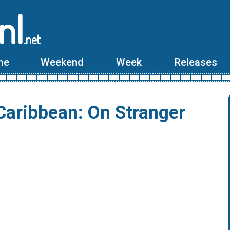
nl
.net
me
Weekend
Week
Releases
 Caribbean: On Stranger