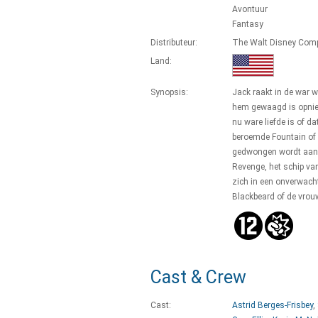
Avontuur
Fantasy
Distributeur:
The Walt Disney Com
Land:
Synopsis:
Jack raakt in de war w
hem gewaagd is opnieu
nu ware liefde is of d
beroemde Fountain of 
gedwongen wordt aan 
Revenge, het schip van
zich in een onverwacht
Blackbeard of de vrouw
Cast & Crew
Cast:
Astrid Berges-Frisbey
,