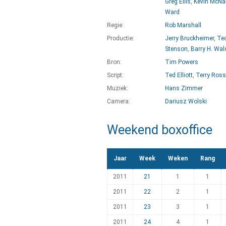
Greg Ellis
,
Kevin McNal
Ward
Regie:
Rob Marshall
Productie:
Jerry Bruckheimer
,
Ted
Stenson
,
Barry H. Wa
Bron:
Tim Powers
Script:
Ted Elliott
,
Terry Ross
Muziek:
Hans Zimmer
Camera:
Dariusz Wolski
Weekend boxoffice
Jaar
Week
Weken
Rang
2011
21
1
1
2011
22
2
1
2011
23
3
1
2011
24
4
1