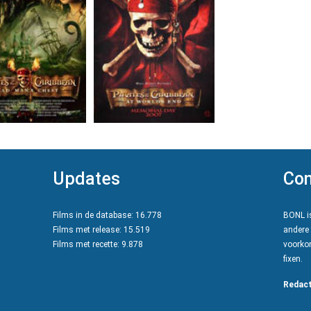
Updates
Con
Films in de database: 16.778
BONL is
Films met release: 15.519
andere 
Films met recette: 9.878
voorkom
fixen.
Redact