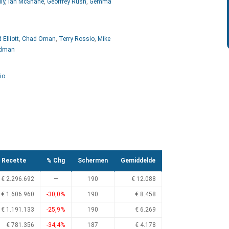
ly
,
Ian McShane
,
Geoffrey Rush
,
Gemma
 Elliott
,
Chad Oman
,
Terry Rossio
,
Mike
ldman
io
Recette
% Chg
Schermen
Gemiddelde
€ 2.296.692
—
190
€ 12.088
€ 1.606.960
-30,0%
190
€ 8.458
€ 1.191.133
-25,9%
190
€ 6.269
€ 781.356
-34,4%
187
€ 4.178