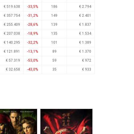
€ 519.638
-33,5%
186
€ 2.794
€ 357.754
-31,2%
149
€ 2.401
€ 255.409
-28,6%
139
€ 1.837
€ 207.038
-18,9%
135
€ 1.534
€ 140.295
-32,2%
101
€ 1.389
€ 121.891
-13,1%
89
€ 1.370
€ 57.319
-53,0%
59
€ 972
€ 32.658
-43,0%
35
€ 933