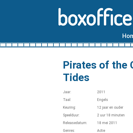
boxoffice
Ho
Pirates of the
Tides
Jaar:
2011
Taal:
Engels
Keuring:
12 jaar en ouder
Speelduur:
2 uur 18 minuten
Releasedatum:
18 mei 2011
Genres:
Actie