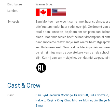
Distributeur:
Warner Bros.
Landen:
Synopsis:
Sam Montgomery woont samen met haar stiefmoeder 
stiefzusters nadat haar vader overlijdt. Ze droomt van 
studie aan Princeton, de plaats om een prins aan de haa
slaan. Maar misschien heeft ze haar droomprins al ont
haar anonieme chatvriendje, met wie ze heeft afgesprok
een Halloweenfeest. Sam raakt echter in paniek wanneer
geheimzinnige man de coolste kerel van de hele school bl
zijn. Kan hij van een meisje houden dat niet zo populair 
Cast & Crew
Cast:
Dan Byrd
,
Jennifer Coolidge
,
Hilary Duff
,
Julie Gonzalo
,
Helberg
,
Regina King
,
Chad Michael Murray
,
Lin Shaye
,
M
Zima