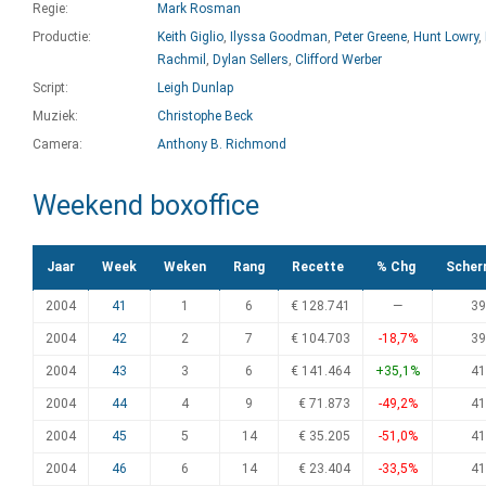
Regie:
Mark Rosman
Productie:
Keith Giglio
,
Ilyssa Goodman
,
Peter Greene
,
Hunt Lowry
,
Rachmil
,
Dylan Sellers
,
Clifford Werber
Script:
Leigh Dunlap
Muziek:
Christophe Beck
Camera:
Anthony B. Richmond
Weekend boxoffice
Jaar
Week
Weken
Rang
Recette
% Chg
Scher
2004
41
1
6
€ 128.741
—
39
2004
42
2
7
€ 104.703
-18,7%
39
2004
43
3
6
€ 141.464
+35,1%
41
2004
44
4
9
€ 71.873
-49,2%
41
2004
45
5
14
€ 35.205
-51,0%
41
2004
46
6
14
€ 23.404
-33,5%
41