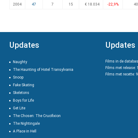
2004
47
7
15
€ 18.034
-22,9%
40
Updates
Updates
Films in de databa
Naughty
Films met release:
The Haunting of Hotel Transylvania
Films met recette: 
Snoop
Fake Skating
Skeletons
Boys for Life
Get Lite
The Chosen: The Crucifixion
The Nightingale
A Place in Hell