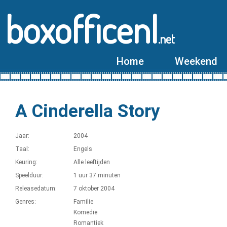
boxofficenl
.net
Home
Weekend
A Cinderella Story
Jaar:
2004
Taal:
Engels
Keuring:
Alle leeftijden
Speelduur:
1 uur 37 minuten
Releasedatum:
7 oktober 2004
Genres:
Familie
Komedie
Romantiek