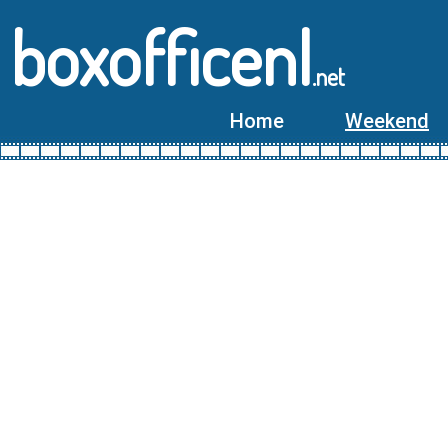
boxofficenl
.net
Home
Weekend