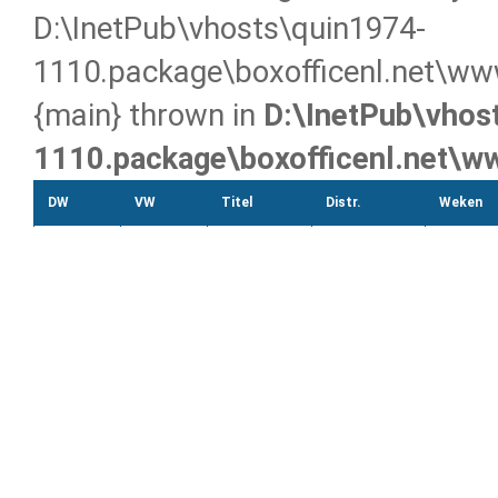
D:\InetPub\vhosts\quin1974-
1110.package\boxofficenl.net\www
{main} thrown in
D:\InetPub\vhos
1110.package\boxofficenl.net\w
DW
VW
Titel
Distr.
Weken