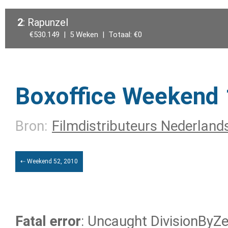
2
: Rapunzel
€530.149 | 5 Weken | Totaal: €0
Boxoffice Weekend 
Bron:
Filmdistributeurs Nederland
⇠ Weekend 52, 2010
Fatal error
: Uncaught DivisionByZer