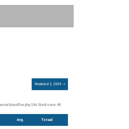
Weekend 3, 2009 ⇢
root\boxoffice.php:246 Stack trace: #0
Avg.
Totaal