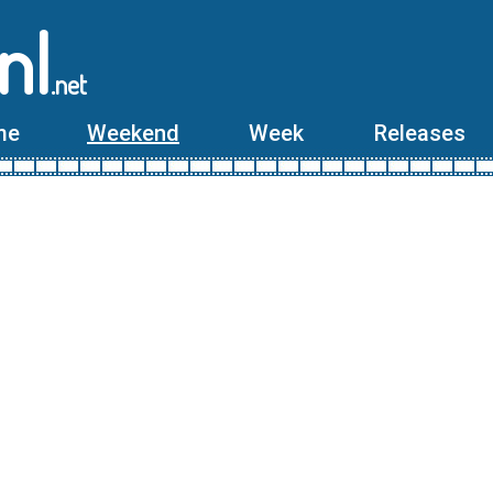
nl
.net
me
Weekend
Week
Releases