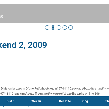
€0
kend 2, 2009
: Division by zero in D:\InetPub\vhosts\quin1974-1110.package\boxofficenl.net\www
1974-1110.package\boxofficenl.net\wwwroot\boxoffice.php
on line
246
Distr.
Weken
Recette
Chg.
Th