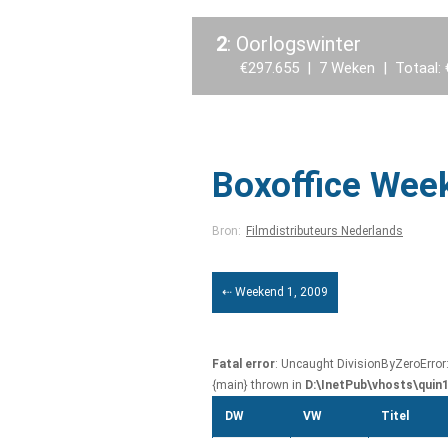
2
: Oorlogswinter
€297.655 | 7 Weken | Totaal: 
Boxoffice Wee
Bron:
Filmdistributeurs Nederlands
⇠ Weekend 1, 2009
Fatal error
: Uncaught DivisionByZeroError
{main} thrown in
D:\InetPub\vhosts\quin
DW
VW
Titel