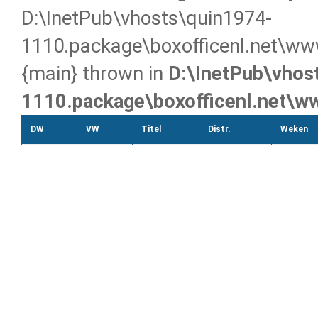
D:\InetPub\vhosts\quin1974-
1110.package\boxofficenl.net\www
{main} thrown in
D:\InetPub\vhos
1110.package\boxofficenl.net\w
DW
VW
Titel
Distr.
Weken