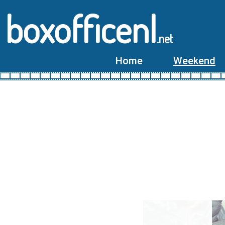
boxofficenl
.net
Home
Weekend