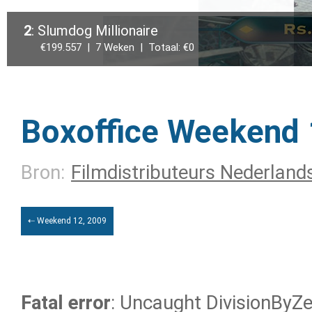
2
: Slumdog Millionaire
€199.557 | 7 Weken | Totaal: €0
Boxoffice Weekend 
Bron:
Filmdistributeurs Nederland
⇠ Weekend 12, 2009
Fatal error
: Uncaught DivisionByZer