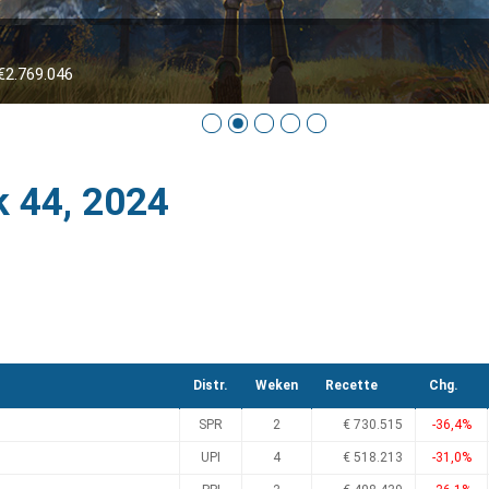
2.769.046
k 44, 2024
Distr.
Weken
Recette
Chg.
SPR
2
€ 730.515
-36,4%
UPI
4
€ 518.213
-31,0%