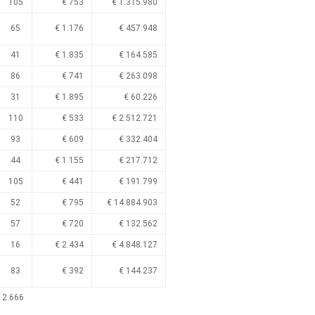
105
€ 753
€ 1.315.980
65
€ 1.176
€ 457.948
41
€ 1.835
€ 164.585
86
€ 741
€ 263.098
31
€ 1.895
€ 60.226
110
€ 533
€ 2.512.721
93
€ 609
€ 332.404
44
€ 1.155
€ 217.712
105
€ 441
€ 191.799
52
€ 795
€ 14.884.903
57
€ 720
€ 132.562
16
€ 2.434
€ 4.848.127
83
€ 392
€ 144.237
 2.666