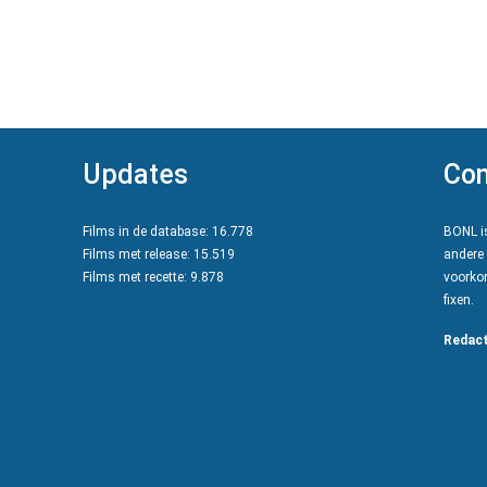
Updates
Con
Films in de database: 16.778
BONL is
Films met release: 15.519
andere 
Films met recette: 9.878
voorkom
fixen.
Redact