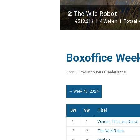
2
: The Wild Robot
€518.213 | 4 Weken | Totaal: €
Boxoffice Wee
Bron:
Filmdistributeurs Nederlands
⇠ Week 43, 2024
DW
VW
Titel
1
1
Venom: The Last Dance
2
2
The Wild Robot