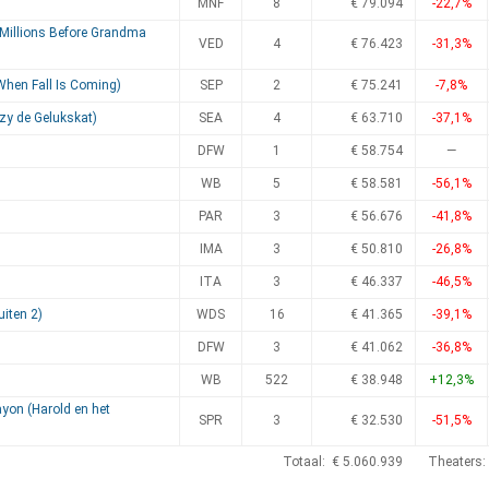
MNF
8
€ 79.094
-22,7%
Millions Before Grandma
VED
4
€ 76.423
-31,3%
When Fall Is Coming)
SEP
2
€ 75.241
-7,8%
zzy de Gelukskat)
SEA
4
€ 63.710
-37,1%
DFW
1
€ 58.754
—
WB
5
€ 58.581
-56,1%
PAR
3
€ 56.676
-41,8%
IMA
3
€ 50.810
-26,8%
ITA
3
€ 46.337
-46,5%
uiten 2)
WDS
16
€ 41.365
-39,1%
DFW
3
€ 41.062
-36,8%
WB
522
€ 38.948
+12,3%
ayon (Harold en het
SPR
3
€ 32.530
-51,5%
Totaal: € 5.060.939
Theaters: