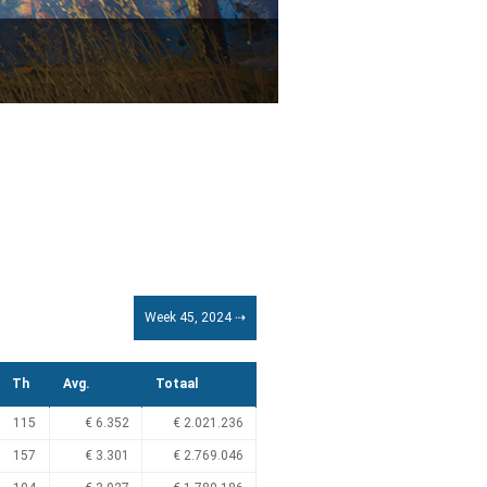
Week 45, 2024 ⇢
Th
Avg.
Totaal
115
€ 6.352
€ 2.021.236
157
€ 3.301
€ 2.769.046