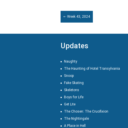
⇠ Week 43, 2024
Updates
Naughty
The Haunting of Hotel Transylvania
Snoop
Fake Skating
Skeletons
Boys for Life
Get Lite
The Chosen: The Crucifixion
The Nightingale
A Place in Hell