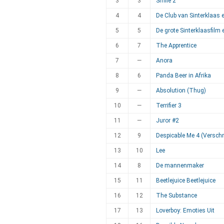
3
3
Smile 2
4
4
De Club van Sinterklaas 
5
5
De grote Sinterklaasfilm 
6
7
The Apprentice
7
—
Anora
8
6
Panda Beer in Afrika
9
—
Absolution (Thug)
10
—
Terrifier 3
11
—
Juror #2
12
9
Despicable Me 4 (Verschri
13
10
Lee
14
8
De mannenmaker
15
11
Beetlejuice Beetlejuice
16
12
The Substance
17
13
Loverboy: Emoties Uit