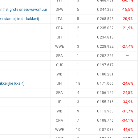
PPI
3
€ 408.439
-36,1%
en het grote sneeuwavontuur
DFW
5
€ 344.299
-15,5%
en stampij in de bakkerij
ITA
5
€ 268.893
-20,9%
SEA
2
€ 235.032
-21,9%
UPI
1
€ 234.818
—
WWE
3
€ 228.922
-27,4%
SEA
1
€ 202.226
—
GUS
1
€ 197.617
—
WB
1
€ 180.281
—
kkelijke Ikke 4)
UPI
18
€ 171.066
-24,6%
SEA
4
€ 156.129
-24,5%
IF
3
€ 155.216
-34,9%
WB
9
€ 113.963
-31,7%
CNA
7
€ 108.746
-34,1%
WWE
10
€ 87.033
-44,6%