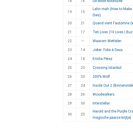
18
16
De wilde Noordzee
Lahn mah (How to Make 
19
15
Dies)
20
21
Quand vient l'automne (
21
17
Ten Lives (10 Lives | Bu
22
—
Waarom Wettelen
23
14
Joker: Folie à Deux
24
18
Emilia Pérez
25
23
Crossing Istanbul
26
20
200% Wolf
27
24
Inside Out 2 (Binnensteb
28
26
Woodwalkers
29
30
Interstellar
Harold and the Purple Cr
30
25
magische paarse krijtje)