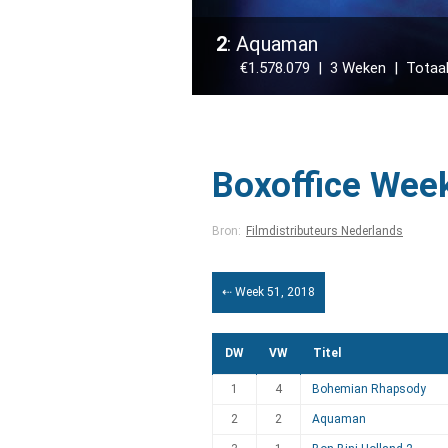
2
: Aquaman
€1.578.079 | 3 Weken | Totaal:
Boxoffice Wee
Bron:
Filmdistributeurs Nederlands
⇠ Week 51, 2018
DW
VW
Titel
1
4
Bohemian Rhapsody
2
2
Aquaman