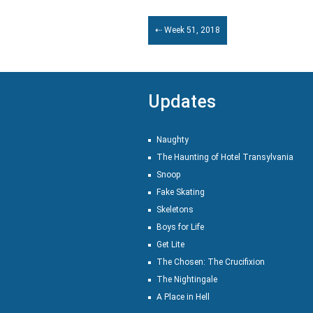
⇠ Week 51, 2018
Updates
Naughty
The Haunting of Hotel Transylvania
Snoop
Fake Skating
Skeletons
Boys for Life
Get Lite
The Chosen: The Crucifixion
The Nightingale
A Place in Hell