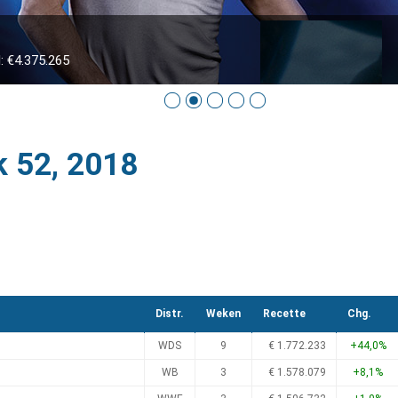
 €4.375.265
k 52, 2018
Distr.
Weken
Recette
Chg.
WDS
9
€ 1.772.233
+44,0%
WB
3
€ 1.578.079
+8,1%