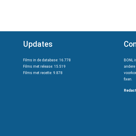
Updates
Con
Films in de database: 16.778
BONL is
Films met release: 15.519
andere 
Films met recette: 9.878
voorkom
fixen.
Redact