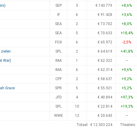
ers)
SEP
3
€ 143.779
+8,6%
IF
6
€ 91.428
+3,6%
SEA
2
€ 73.702
+8,0%
SEA
5
€ 70.633
+18,4%
FOX
6
€ 65.972
-2,5%
 zielen
SPL
2
€ 64.619
+41,8%
at War)
IMA
1
€ 62.322
—
IMA
6
€ 62.314
+9,6%
CPF
2
€ 58.637
+9,2%
ah Grace
SPR
5
€ 55.921
+5,2%
JFD
4
€ 40.894
+97,3%
SPL
10
€ 22.814
+19,3%
WWE
12
€ 20.643
—
Totaal: € 12.303.224
Theaters: