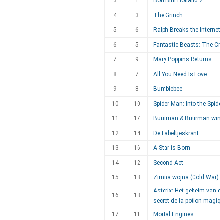
3
1
Bon Bini Holland 2
4
3
The Grinch
5
6
Ralph Breaks the Internet
6
5
Fantastic Beasts: The C
7
9
Mary Poppins Returns
8
7
All You Need Is Love
9
8
Bumblebee
10
10
Spider-Man: Into the Spid
11
17
Buurman & Buurman wint
12
14
De Fabeltjeskrant
13
16
A Star is Born
14
12
Second Act
15
13
Zimna wojna (Cold War)
Asterix: Het geheim van d
16
18
secret de la potion magi
17
11
Mortal Engines