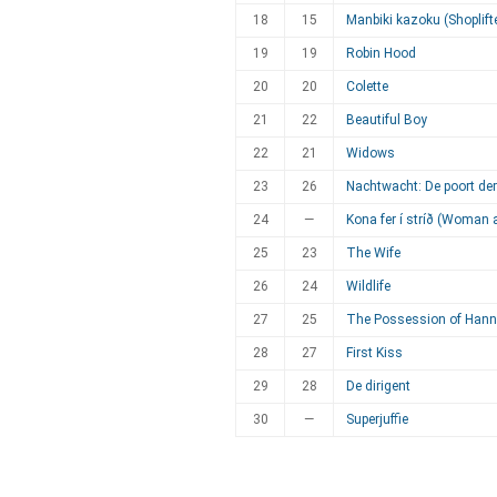
18
15
Manbiki kazoku (Shoplift
19
19
Robin Hood
20
20
Colette
21
22
Beautiful Boy
22
21
Widows
23
26
Nachtwacht: De poort der
24
—
Kona fer í stríð (Woman 
25
23
The Wife
26
24
Wildlife
27
25
The Possession of Hann
28
27
First Kiss
29
28
De dirigent
30
—
Superjuffie