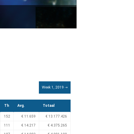
Week 1, 2019 ⇢
Th
Avg.
Totaal
152
€ 11.659
€ 13.177.426
111
€ 14.217
€ 4.375.265