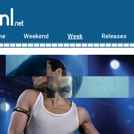
nl
.net
me
Weekend
Week
Releases