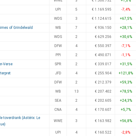
WWE
3
€ 1.506.732
+1,0%
UPI
5
€ 1.169.595
-7,4%
WDS
3
€ 1.124.615
+67,5%
rimes of Grindelwald
WB
7
€ 936.150
+28,1%
WDS
2
€ 629.256
+30,6%
DFW
4
€ 550.397
-7,1%
PPI
2
€ 490.071
-1,1%
er-Verse
SPR
2
€ 339.017
+31,5%
erpret
JFD
4
€ 255.904
+121,8%
DFW
2
€ 212.379
+59,3%
WB
13
€ 207.402
+78,5%
SEA
2
€ 202.605
+24,3%
CNA
4
€ 170.607
+5,7%
e toverdrank (Astérix: Le
WWE
3
€ 163.982
+56,8%
que)
UPI
4
€ 160.522
-2,8%