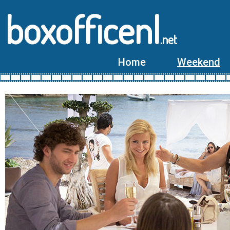
boxofficenl
.net
Home
Weekend