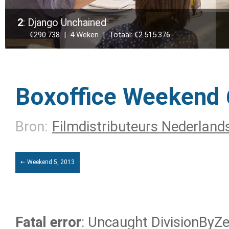
2
: Django Unchained
€290.738 | 4 Weken | Totaal: €2.515.376
Boxoffice Weekend 
Bron:
Filmdistributeurs Nederland
⇠ Weekend 5, 2013
Fatal error
: Uncaught DivisionByZer