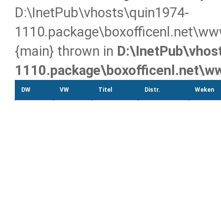
D:\InetPub\vhosts\quin1974-
1110.package\boxofficenl.net\www
{main} thrown in
D:\InetPub\vhos
1110.package\boxofficenl.net\w
DW
VW
Titel
Distr.
Weken