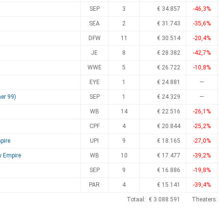
SEP
3
€ 34.857
-46,3%
SEA
2
€ 31.743
-35,6%
DFW
11
€ 30.514
-20,4%
JE
8
€ 28.382
-42,7%
WWE
5
€ 26.722
-10,8%
EYE
1
€ 24.881
—
er 99)
SEP
1
€ 24.329
—
WB
14
€ 22.516
-26,1%
CPF
4
€ 20.844
-25,2%
pire
UPI
9
€ 18.165
-27,0%
w Empire
WB
10
€ 17.477
-39,2%
SEP
9
€ 16.886
-19,8%
PAR
4
€ 15.141
-39,4%
Totaal: € 3.088.591
Theaters: