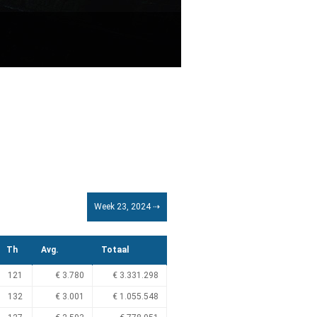
Week 23, 2024 ⇢
Th
Avg.
Totaal
121
€ 3.780
€ 3.331.298
132
€ 3.001
€ 1.055.548