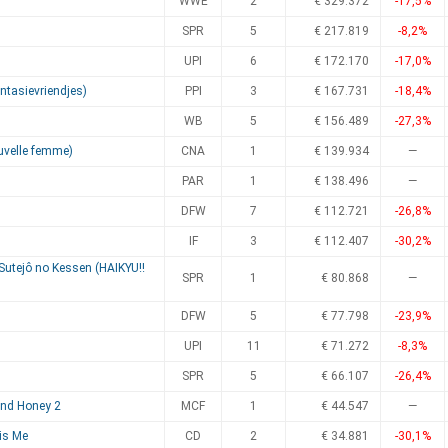
WWE
2
€ 329.372
-17,5%
SPR
5
€ 217.819
-8,2%
UPI
6
€ 172.170
-17,0%
antasievriendjes)
PPI
3
€ 167.731
-18,4%
WB
5
€ 156.489
-27,3%
uvelle femme)
CNA
1
€ 139.934
—
PAR
1
€ 138.496
—
DFW
7
€ 112.721
-26,8%
IF
3
€ 112.407
-30,2%
Sutejô no Kessen (HAIKYU!!
SPR
1
€ 80.868
—
DFW
5
€ 77.798
-23,9%
UPI
11
€ 71.272
-8,3%
SPR
5
€ 66.107
-26,4%
and Honey 2
MCF
1
€ 44.547
—
 is Me
CD
2
€ 34.881
-30,1%