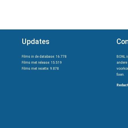
Updates
Con
Films in de database: 16.778
BONL is
Films met release: 15.519
andere 
Films met recette: 9.878
voorkom
fixen.
Redact