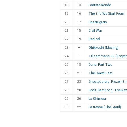
18
13
Laatste Ronde
19
16
The End We Start From
20
17
De terugreis
21
15
Civil War
22
19
Radical
23
—
Ohikkoshi (Moving)
24
—
Tillsammans 99 (Togeth
25
18
Dune: Part Two
26
21
The Sweet East
27
23
Ghostbusters: Frozen Em
28
20
Godzilla x Kong: The Ne
29
26
La Chimera
30
22
La tresse (The Braid)