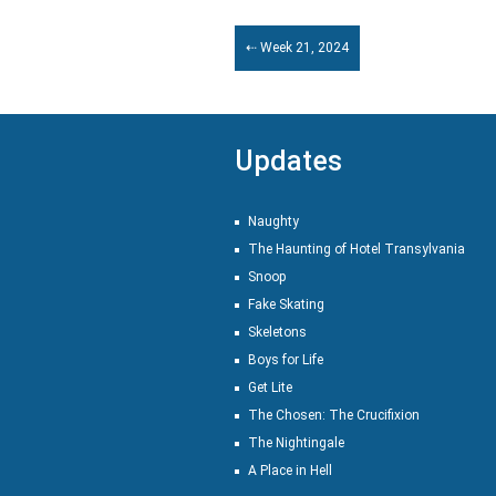
⇠ Week 21, 2024
Updates
Naughty
The Haunting of Hotel Transylvania
Snoop
Fake Skating
Skeletons
Boys for Life
Get Lite
The Chosen: The Crucifixion
The Nightingale
A Place in Hell