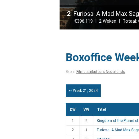
2
: Furiosa: A Mad Max Sa
€396.119 | 2 Weken | Totaal: €
Boxoffice Wee
Bron:
Filmdistributeurs Nederlands
⇠ Week 21, 2024
DW
VW
Titel
1
2
Kingdom of the Planet of
2
1
Furiosa: A Mad Max Sag