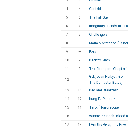
3
3
Hit Man
4
4
Garfield
5
6
The Fall Guy
6
7
Imaginary Friends (IF | F
7
5
Challengers
8
—
Maria Montessori (La no
9
—
Ezra
10
9
Back to Black
11
8
The Strangers: Chapter 1
Gekijôban Haikyû!! Gomi 
12
—
The Dumpster Battle)
13
10
Bed and Breakfast
14
12
Kung Fu Panda 4
15
11
Tarot (Horrorscope)
16
—
Winnie the Pooh: Blood 
17
14
I Am the River, The River