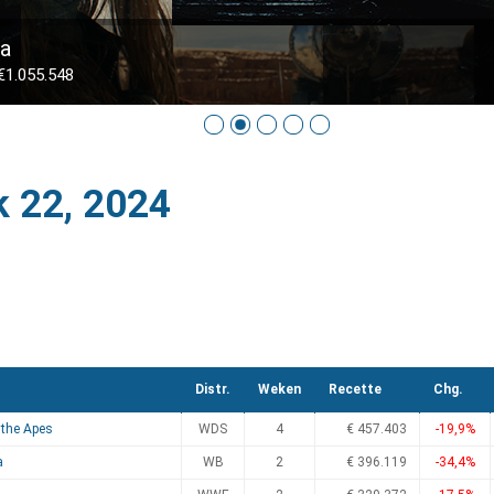
ga
1.055.548
k 22, 2024
Distr.
Weken
Recette
Chg.
 the Apes
WDS
4
€ 457.403
-19,9%
a
WB
2
€ 396.119
-34,4%